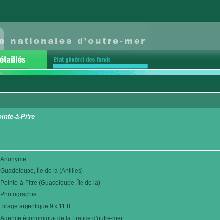
inte-à-Pitre
Anonyme
Guadeloupe, Île de la (Antilles)
Pointe-à-Pitre (Guadeloupe, Île de la)
Photographie
Tirage argentique 9 x 11,8
Agence économique de la France d'outre-mer