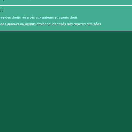
55
e des droits réservés aux auteurs et ayants droit
 des auteurs ou ayants droit non identifiés des œuvres diffusées