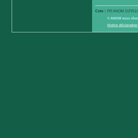
Cote :
FR ANOM 31Fi51/
© ANOM sous réserv
Notice déclarative