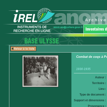
Combat de coqs à Po
1930-1935
Auteur :
Territoire :
Lieu :
Type de document :
Support et dimensions :
Provenance :