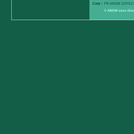
Cote :
FR ANOM 31Fi51/
© ANOM sous réserv