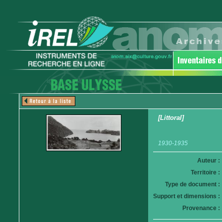
[Littoral]
1930-1935
Auteur :
Territoire :
Type de document :
Support et dimensions :
Provenance :