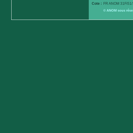
Cote :
FR ANOM 31Fi51/
© ANOM sous réserv