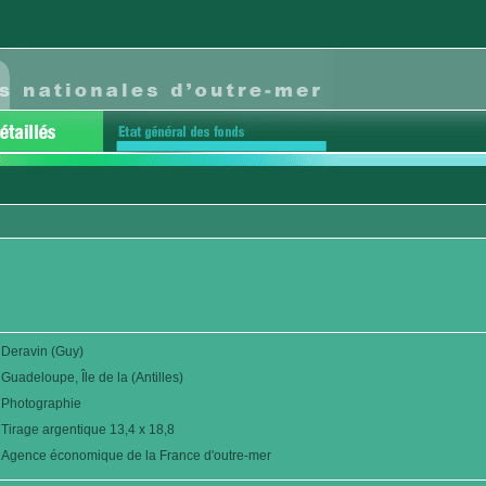
Deravin (Guy)
Guadeloupe, Île de la (Antilles)
Photographie
Tirage argentique 13,4 x 18,8
Agence économique de la France d'outre-mer