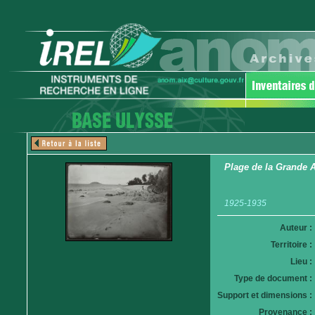
Plage de la Grande 
1925-1935
Auteur :
Territoire :
Lieu :
Type de document :
Support et dimensions :
Provenance :