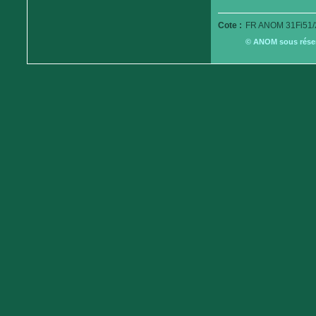
Cote :
FR ANOM 31Fi51/
© ANOM sous réserv