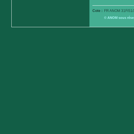
Cote :
FR ANOM 31Fi51/
© ANOM sous réserv