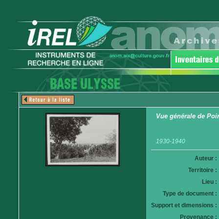
Vue générale de Poin
1930-1940
Auteur :
Territoire :
Lieu :
Type de document :
Support et dimensions :
Provenance :