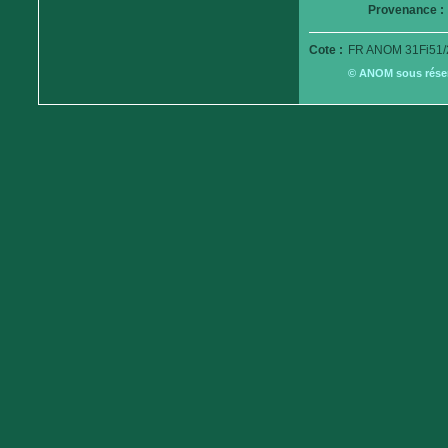
Provenance :
Cote :
FR ANOM 31Fi51/
© ANOM sous réserv