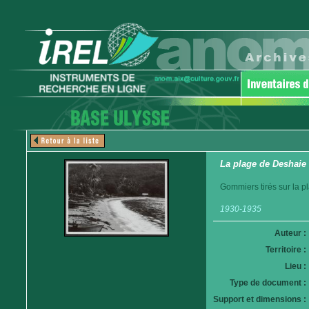
La plage de Deshaie
Gommiers tirés sur la p
1930-1935
Auteur :
Territoire :
Lieu :
Type de document :
Support et dimensions :