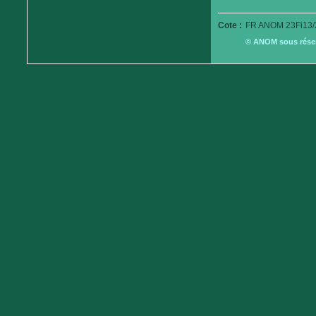
Cote :
FR ANOM 23Fi13/
© ANOM sous réserv