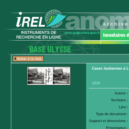
Cases laotiennes à 
1939
Auteur :
Territoire :
Lieu :
Type de document :
Support et dimensions :
Provenance :