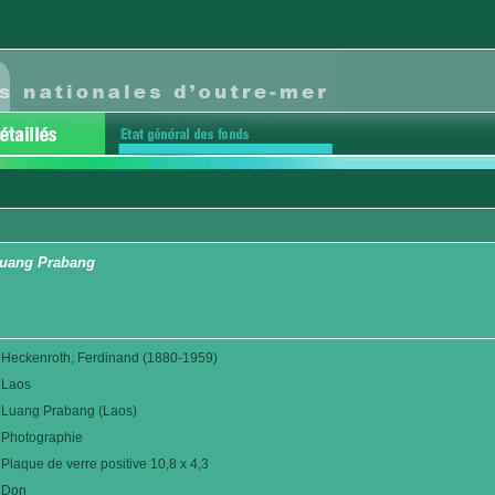
Luang Prabang
Heckenroth, Ferdinand (1880-1959)
Laos
Luang Prabang (Laos)
Photographie
Plaque de verre positive 10,8 x 4,3
Don