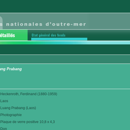
ang Prabang
Heckenroth, Ferdinand (1880-1959)
Laos
Luang Prabang (Laos)
Photographie
Plaque de verre positive 10,8 x 4,3
Don