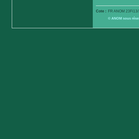
Cote :
FR ANOM 23Fi13/
© ANOM sous réserv