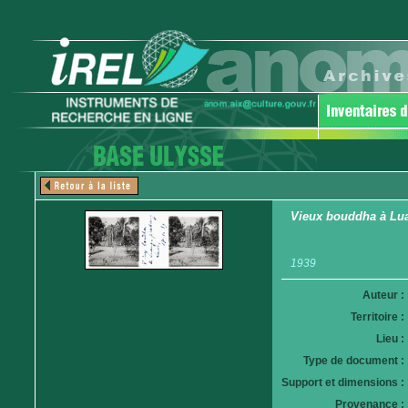
Vieux bouddha à Lu
1939
Auteur :
Territoire :
Lieu :
Type de document :
Support et dimensions :
Provenance :