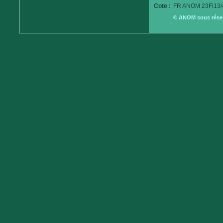
Cote :
FR ANOM 23Fi13/
© ANOM sous réserv