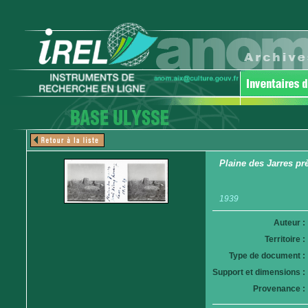
Plaine des Jarres p
1939
Auteur :
Territoire :
Type de document :
Support et dimensions :
Provenance :