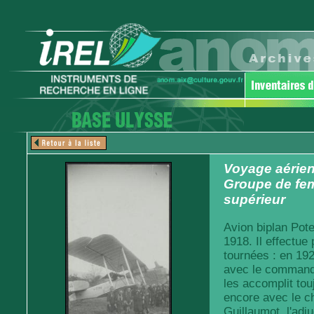
Voyage aérien
Groupe de fe
supérieur
Avion biplan Pot
1918. Il effectue
tournées : en 19
avec le commandan
les accomplit tou
encore avec le che
Guillaumot, l'adj