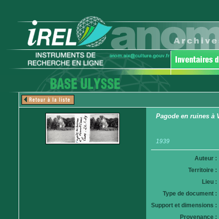
Pagode en ruines à 
1939
Auteur :
Territoire :
Lieu :
Type de document :
Support et dimensions :
Provenance :