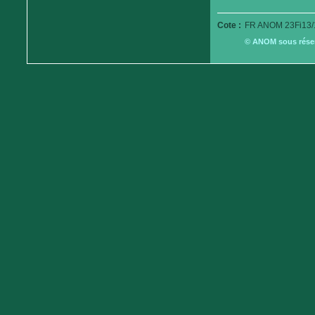
Cote :
FR ANOM 23Fi13/
© ANOM sous réserv