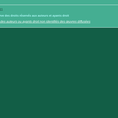
11
e des droits réservés aux auteurs et ayants droit
 des auteurs ou ayants droit non identifiés des œuvres diffusées