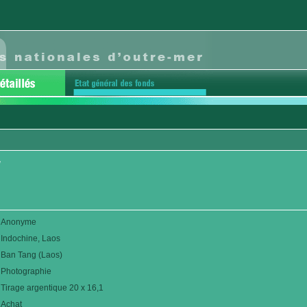
g
Anonyme
Indochine, Laos
Ban Tang (Laos)
Photographie
Tirage argentique 20 x 16,1
Achat