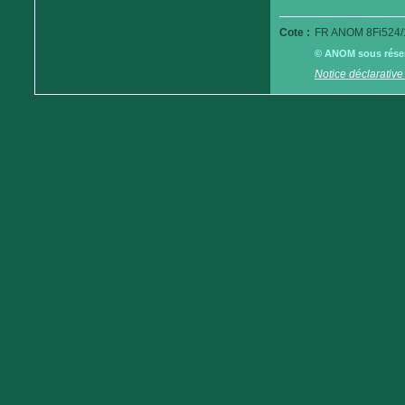
Cote :
FR ANOM 8Fi524/
© ANOM sous réserv
Notice déclarative