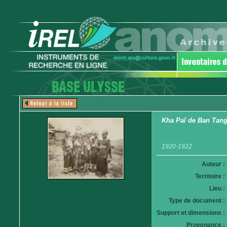
Kha Paï de Ban Tan
1920-1922
Auteur :
Territoire :
Lieu :
Type de document :
Support et dimensions :
Provenance :