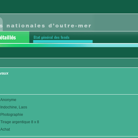
vaux
Anonyme
Indochine, Laos
Photographie
Tirage argentique 8 x 8
Achat