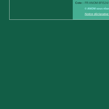
Cote :
FR ANOM 8Fi524/
© ANOM sous réserv
Notice déclarative