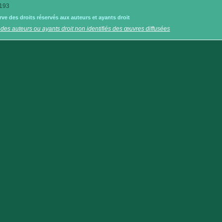
193
e des droits réservés aux auteurs et ayants droit
 des auteurs ou ayants droit non identifiés des œuvres diffusées