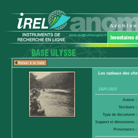
Les radeaux des che
1920-1923
Auteur :
Territoire :
Type de document :
Support et dimensions :
Provenance :