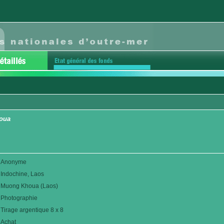
oua
Anonyme
Indochine, Laos
Muong Khoua (Laos)
Photographie
Tirage argentique 8 x 8
Achat