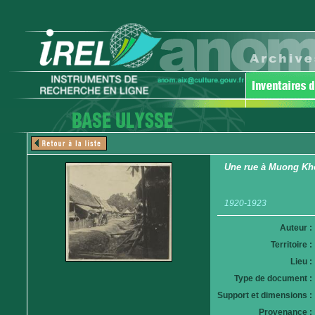
Une rue à Muong Kh
1920-1923
Auteur :
Territoire :
Lieu :
Type de document :
Support et dimensions :
Provenance :