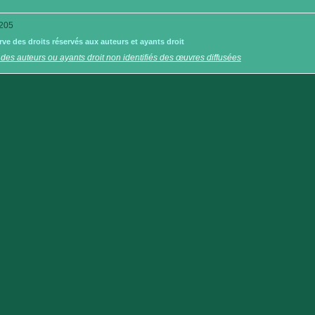
205
e des droits réservés aux auteurs et ayants droit
 des auteurs ou ayants droit non identifiés des œuvres diffusées