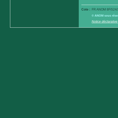
Cote :
FR ANOM 8Fi524/
© ANOM sous réserv
Notice déclarative