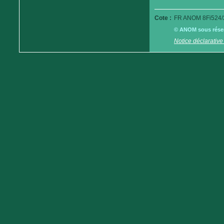
Cote :
FR ANOM 8Fi524/
© ANOM sous réserv
Notice déclarative