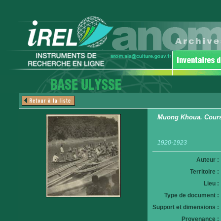
Muong Khoua. Cours
1920-1923
Auteur :
Territoire :
Lieu :
Type de document :
Support et dimensions :
Provenance :