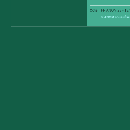
Cote :
FR ANOM 23Fi13/
© ANOM sous réserv