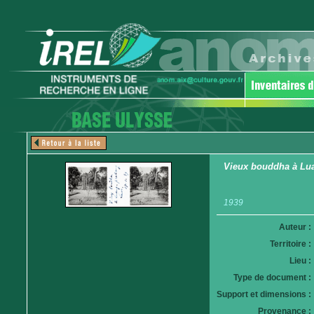
Vieux bouddha à Lu
1939
Auteur :
Territoire :
Lieu :
Type de document :
Support et dimensions :
Provenance :