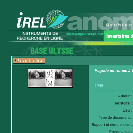
Pagode en ruines à 
1939
Auteur :
Territoire :
Lieu :
Type de document :
Support et dimensions :
Provenance :