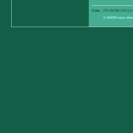
Cote :
FR ANOM 23Fi13/
© ANOM sous réserv