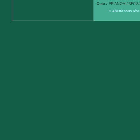
Cote :
FR ANOM 23Fi13/
© ANOM sous réserv