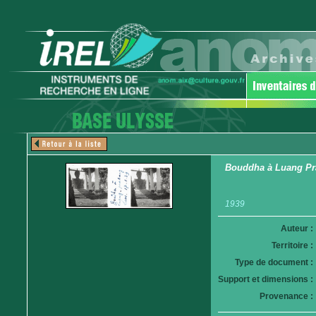
Bouddha à Luang P
1939
Auteur :
Territoire :
Type de document :
Support et dimensions :
Provenance :