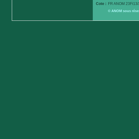
Cote :
FR ANOM 23Fi13/
© ANOM sous réserv