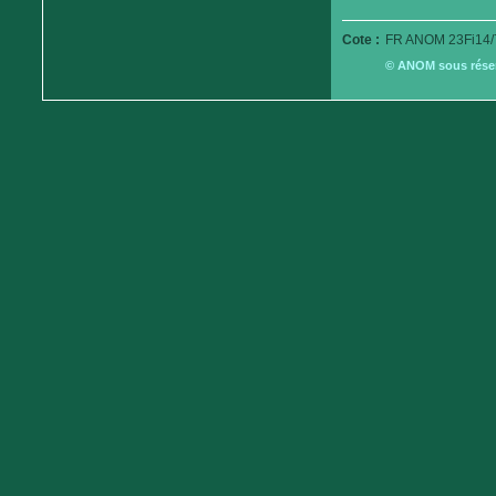
Cote :
FR ANOM 23Fi14/
© ANOM sous réserv