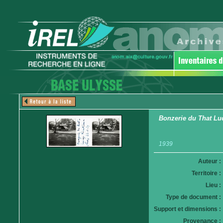
Bonzerie du That Lu
1939
Auteur :
Territoire :
Lieu :
Type de document :
Support et dimensions :
Provenance :