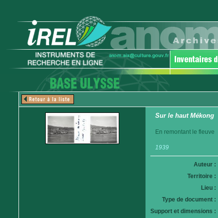
Sur le haut Mékong
En remontant le fleuve
1939
Auteur :
Territoire :
Lieu :
Type de document :
Support et dimensions :