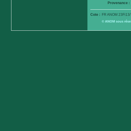
Provenance :
Cote :
FR ANOM 23Fi13/
© ANOM sous réserv