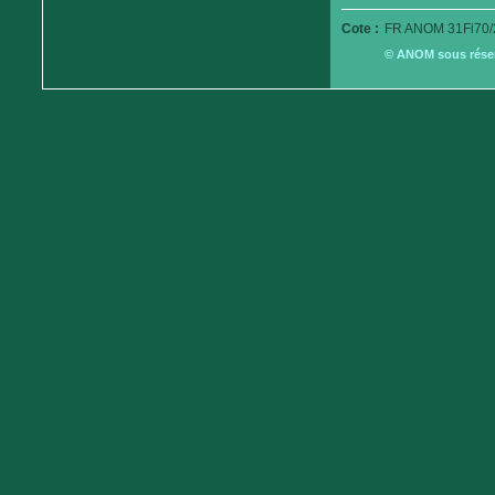
Cote :
FR ANOM 31Fi70/
© ANOM sous réserv