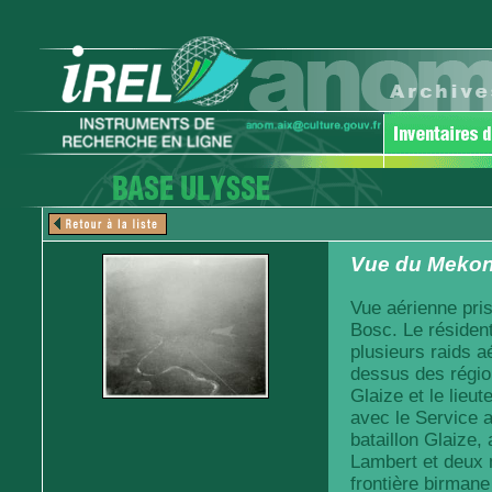
Vue du Mekon
Vue aérienne pris
Bosc. Le résident
plusieurs raids a
dessus des régio
Glaize et le lieut
avec le Service a
bataillon Glaize, 
Lambert et deux 
frontière birmane