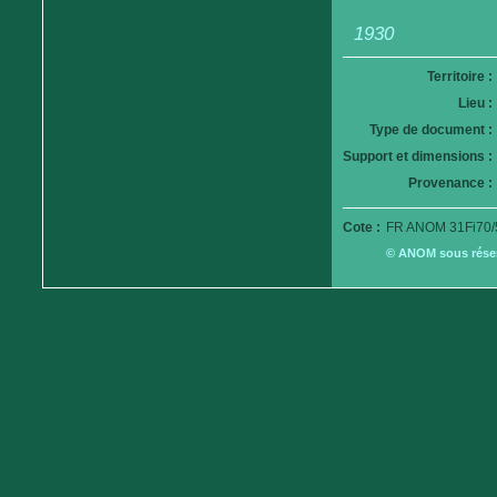
1930
Territoire :
Lieu :
Type de document :
Support et dimensions :
Provenance :
Cote :
FR ANOM 31Fi70/
© ANOM sous réserv