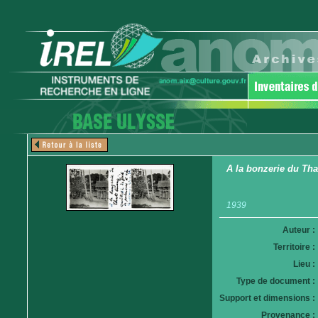
A la bonzerie du That
1939
Auteur :
Territoire :
Lieu :
Type de document :
Support et dimensions :
Provenance :