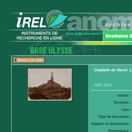
Citadelle de Hanoï. 
1895-1899
Auteur :
Territoire :
Lieu :
Type de document :
Support et dimensions :
Provenance :