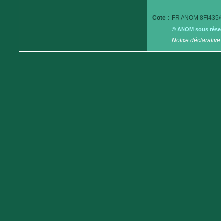
Cote :
FR ANOM 8Fi435/
© ANOM sous réserv
Notice déclarative