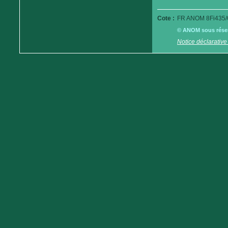
Cote :
FR ANOM 8Fi435/
© ANOM sous réserv
Notice déclarative