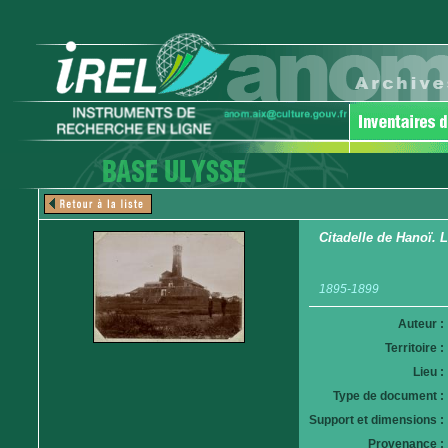
Citadelle de Hanoï. 
1895-1899
Auteur :
Territoire :
Lieu :
Type de document :
Support et dimensions :
Provenance :