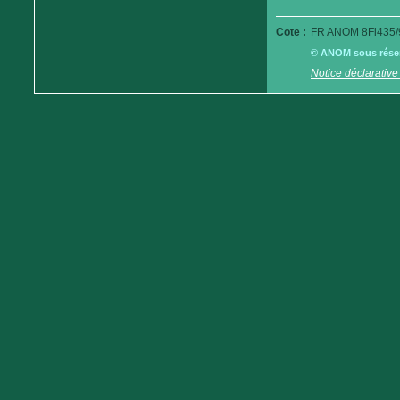
Cote :
FR ANOM 8Fi435/
© ANOM sous réserv
Notice déclarative