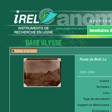
Poste de Binh Lu
1895-1899
Auteur :
Territoire :
Lieu :
Type de document :
Support et dimensions :
Provenance :