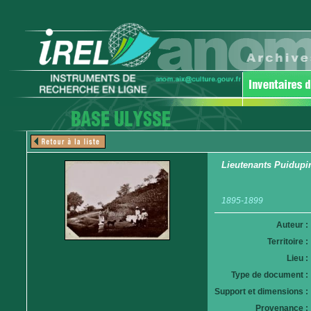
Lieutenants Puidupi
1895-1899
Auteur :
Territoire :
Lieu :
Type de document :
Support et dimensions :
Provenance :