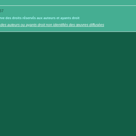
67
e des droits réservés aux auteurs et ayants droit
 des auteurs ou ayants droit non identifiés des œuvres diffusées