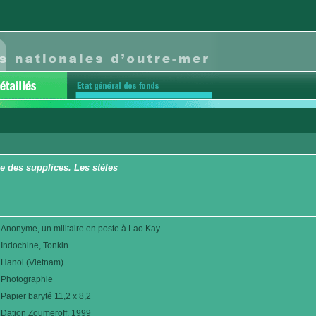
de des supplices. Les stèles
Anonyme, un militaire en poste à Lao Kay
Indochine, Tonkin
Hanoi (Vietnam)
Photographie
Papier baryté 11,2 x 8,2
Dation Zoumeroff. 1999