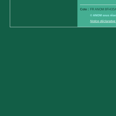
Cote :
FR ANOM 8Fi435/
© ANOM sous réserv
Notice déclarative