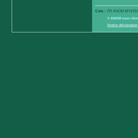
Cote :
FR ANOM 8Fi435/
© ANOM sous réserv
Notice déclarative