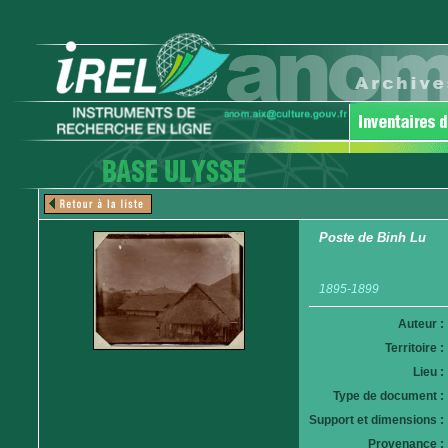
Poste de Binh Lu
1895-1899
Auteur :
Territoire :
Lieu :
Type de document :
Support et dimensions :
Provenance :