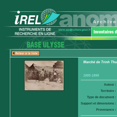
Marché de Trinh Th
1895-1899
Auteur :
Territoire :
Type de document :
Support et dimensions :
Provenance :