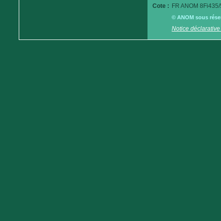
Cote :
FR ANOM 8Fi435/
© ANOM sous réserv
Notice déclarative