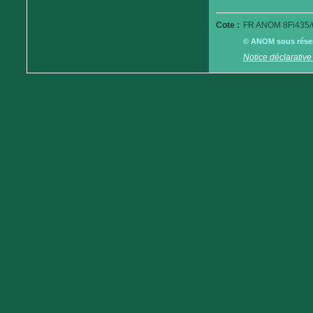
Cote :
FR ANOM 8Fi435/
© ANOM sous réserv
Notice déclarative