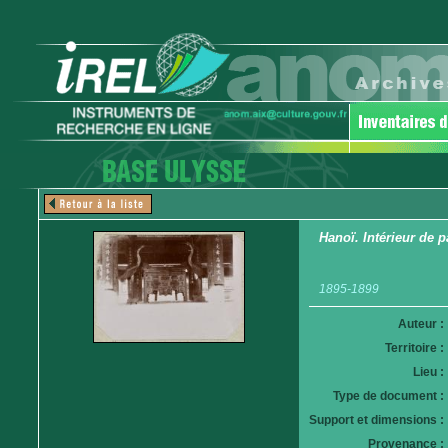
Hanoï. Intérieur de p
1895-1899
Auteur :
Territoire :
Lieu :
Type de document :
Support et dimensions :
Provenance :