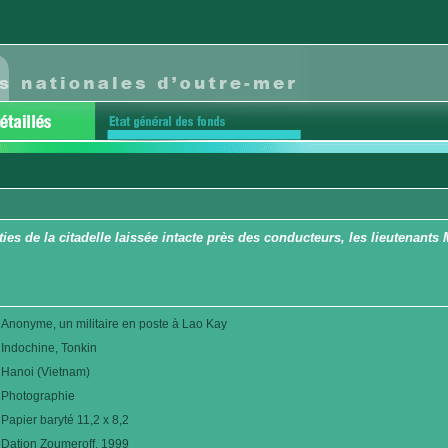
ies de la citadelle laissée intacte près des conducteurs, les lieutenants
Anonyme, un militaire en poste à Lao Kay
Indochine, Tonkin
Hanoi (Vietnam)
Photographie
Papier baryté 11,2 x 8,2
Dation Zoumeroff. 1999