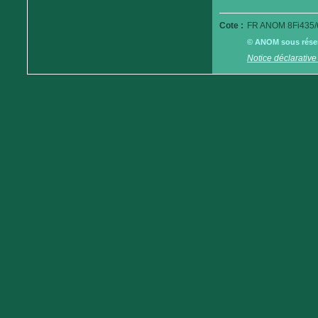
Cote :
FR ANOM 8Fi435/
© ANOM sous réserv
Notice déclarative