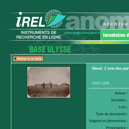
Hanoï. L'une des part
1895-1899
Auteur :
Territoire :
Lieu :
Type de document :
Support et dimensions :
Provenance :