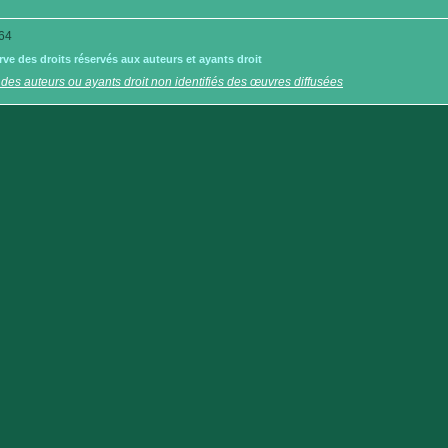
64
e des droits réservés aux auteurs et ayants droit
 des auteurs ou ayants droit non identifiés des œuvres diffusées