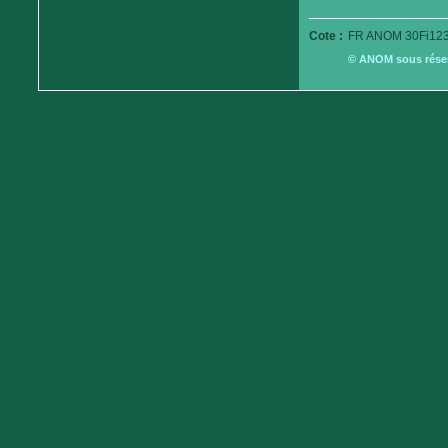
Cote :
FR ANOM 30Fi123
© ANOM sous réserv