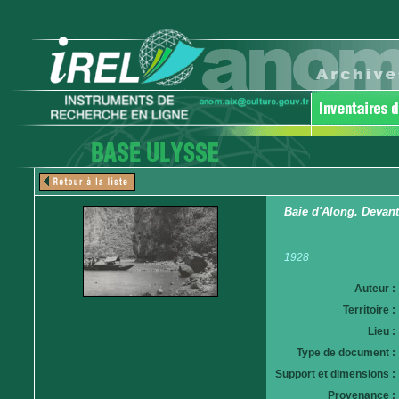
Baie d'Along. Devant
1928
Auteur :
Territoire :
Lieu :
Type de document :
Support et dimensions :
Provenance :