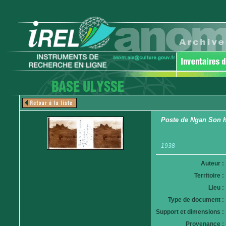
Poste de Ngan Son h
1938
Auteur :
Territoire :
Lieu :
Type de document :
Support et dimensions :
Provenance :