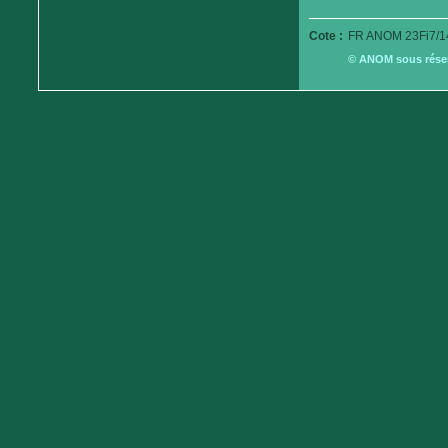
Cote :
FR ANOM 23Fi7/1
© ANOM sous réserv