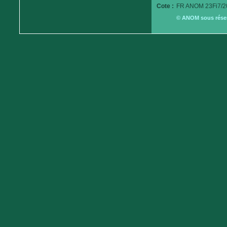
Cote :
FR ANOM 23Fi7/2
© ANOM sous réserv