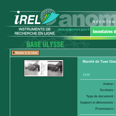
Marché de Tuan Giao. 
1939
Auteur :
Territoire :
Type de document :
Support et dimensions :
Provenance :