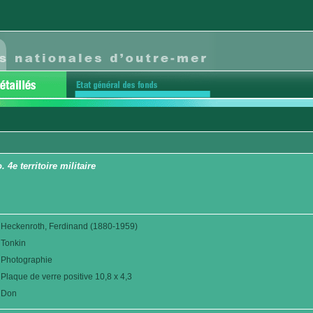
4e territoire militaire
Heckenroth, Ferdinand (1880-1959)
Tonkin
Photographie
Plaque de verre positive 10,8 x 4,3
Don