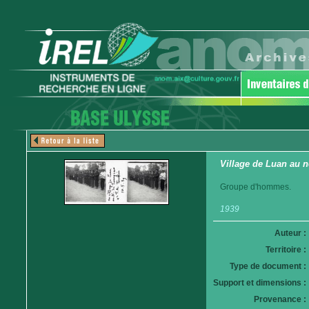
Village de Luan au no
Groupe d'hommes.
1939
Auteur :
Territoire :
Type de document :
Support et dimensions :
Provenance :