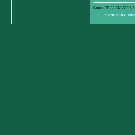
Cote :
FR ANOM 23Fi7/2
© ANOM sous réserv