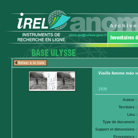
Vieille femme méo v
1939
Auteur :
Territoire :
Lieu :
Type de document :
Support et dimensions :
Provenance :