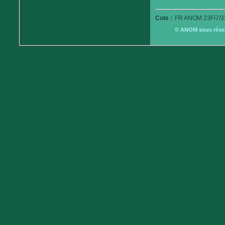
Cote :
FR ANOM 23Fi7/3
© ANOM sous réserv