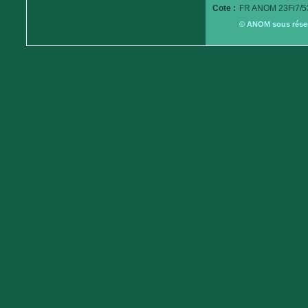
Cote :
FR ANOM 23Fi7/5
© ANOM sous réserv