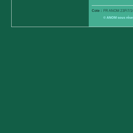
Cote :
FR ANOM 23Fi7/1
© ANOM sous réserv