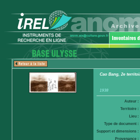
Cao Bang, 2e territoi
1938
Auteur :
Territoire :
Lieu :
Type de document :
Support et dimensions :
Provenance :