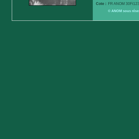
Cote :
FR ANOM 30Fi123
© ANOM sous réserv