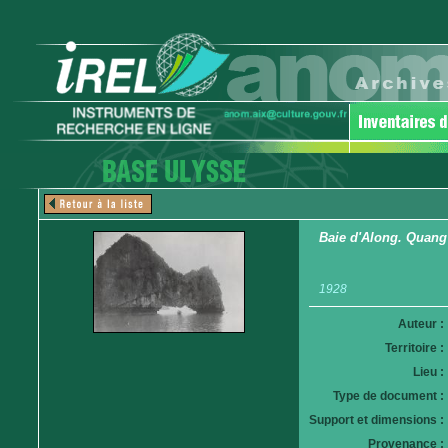
Baie d'Along. Quang
1928
Auteur :
Territoire :
Lieu :
Type de document :
Support et dimensions :
Provenance :