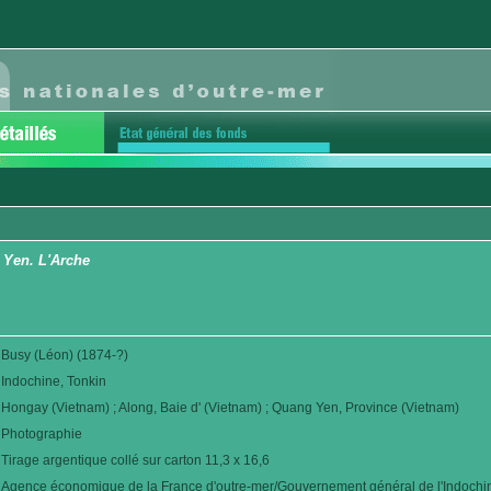
 Yen. L'Arche
Busy (Léon) (1874-?)
Indochine, Tonkin
Hongay (Vietnam) ; Along, Baie d' (Vietnam) ; Quang Yen, Province (Vietnam)
Photographie
Tirage argentique collé sur carton 11,3 x 16,6
Agence économique de la France d'outre-mer/Gouvernement général de l'Indochi