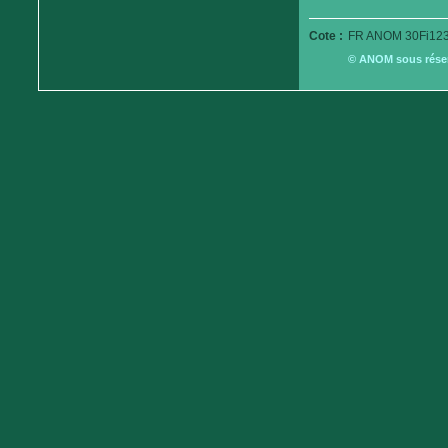
Cote :
FR ANOM 30Fi123
© ANOM sous réserv