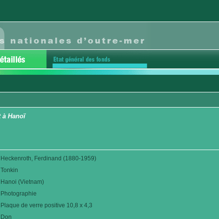
t à Hanoï
Heckenroth, Ferdinand (1880-1959)
Tonkin
Hanoi (Vietnam)
Photographie
Plaque de verre positive 10,8 x 4,3
Don