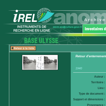
Retour d'enterremen
1940
Auteur :
Territoire :
Lieu :
Type de document :
Support et dimensions :
Provenance :