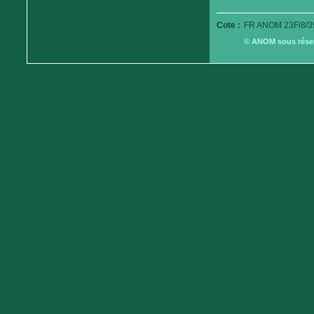
Cote :
FR ANOM 23Fi8/3
© ANOM sous réserv