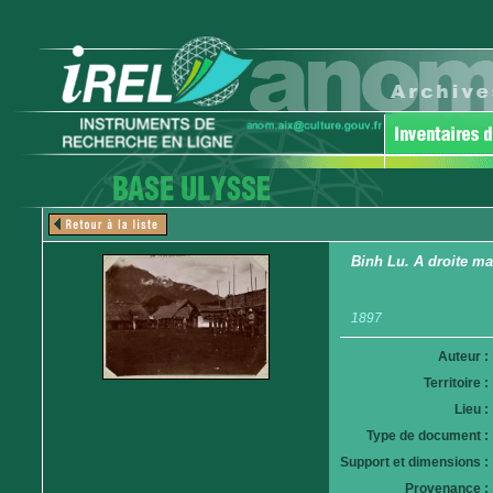
Binh Lu. A droite ma
1897
Auteur :
Territoire :
Lieu :
Type de document :
Support et dimensions :
Provenance :