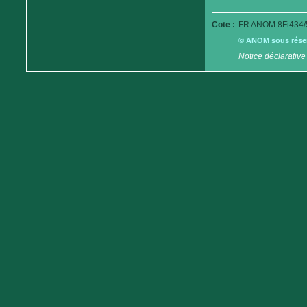
Cote :
FR ANOM 8Fi434/
© ANOM sous réserv
Notice déclarative