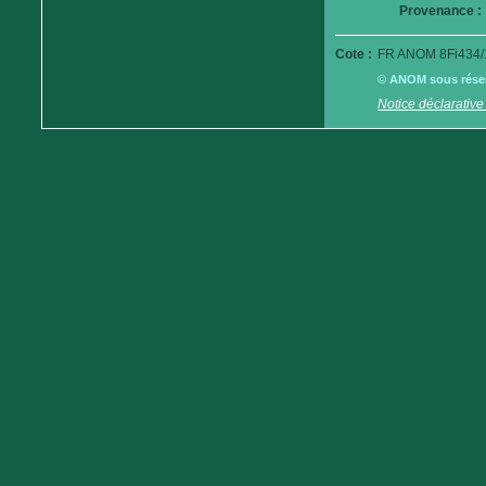
Provenance :
Cote :
FR ANOM 8Fi434/
© ANOM sous réserv
Notice déclarative