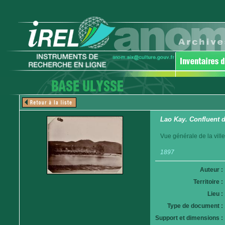
Lao Kay. Confluent d
Vue générale de la ville
1897
Auteur :
Territoire :
Lieu :
Type de document :
Support et dimensions :