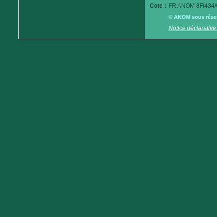
Cote :
FR ANOM 8Fi434/
© ANOM sous réserv
Notice déclarative