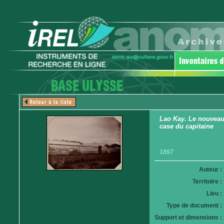
Lao Kay. Le nouveau
case du capitaine
1897
Auteur :
Territoire :
Lieu :
Type de document :
Support et dimensions :