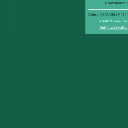
Provenance :
Cote :
FR ANOM 8Fi434/
© ANOM sous réserv
Notice déclarative