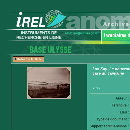
Lao Kay. Le nouveau
case du capitaine
1897
Auteur :
Territoire :
Lieu :
Type de document :
Support et dimensions :