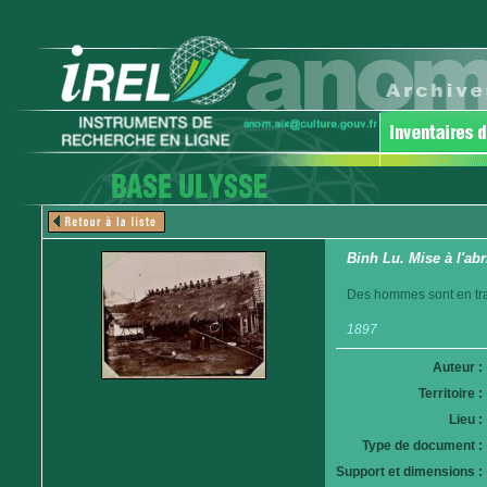
Binh Lu. Mise à l'ab
Des hommes sont en train
1897
Auteur :
Territoire :
Lieu :
Type de document :
Support et dimensions :