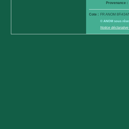
Provenance :
Cote :
FR ANOM 8Fi434/
© ANOM sous réserv
Notice déclarative