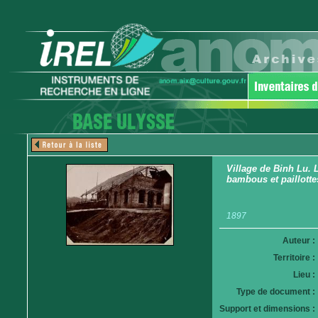
Village de Binh Lu. 
bambous et paillotte
1897
Auteur :
Territoire :
Lieu :
Type de document :
Support et dimensions :