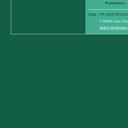
Provenance :
Cote :
FR ANOM 8Fi434/
© ANOM sous réserv
Notice déclarative